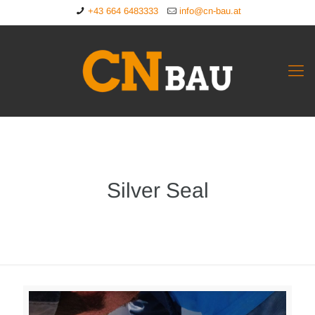
+43 664 6483333
info@cn-bau.at
Silver Seal