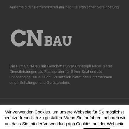
Außerhalb der Betriebszeiten nur nach telefonischer Vereinbarung
Die Firma CN-Bau mit Geschäftsführer Christoph Nebel bietet
Dienstleistungen als Fachberater für Silver Seal und als
unabhängige Bauaufsicht. Zusätzlich bietet das Unternehmen
einen Schalungs- und Gerüstverleih.
Wir verwenden Cookies, um unsere Webseite für Sie möglichst
benutzerfreundlich zu gestalten. Wenn Sie fortfahren, nehmen wir
© 2017 cn-bau.at -
Impressum
|
Datenschutz
- Idee & Umsetzung
an, dass Sie mit der Verwendung von Cookies auf der Webseite
netWERKER Mediahaus OG